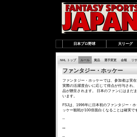
日本プロ野球
大リーグ
NHL トップ
ルール
賞品
選手変更
会報
リ
ファンタジー・ホッケー
ファンタジー・ホッケー
では、参加者は実在
実際の活躍度合いに応じて得点が付与され、
品が贈呈されます。 日本のファンにはまだ
います。
FSJは、1996年に日本初の
ファンタジー・ホ
ッケー観戦が100倍面白くなることは確実で
--
--
--