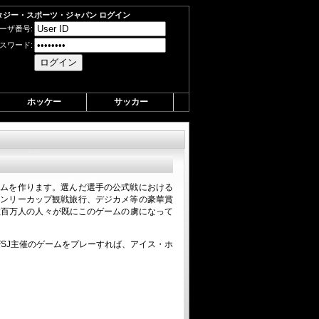
タジー・スポーツ・ジャパン ログイン
ーザ番号:
スワード:
ホッケー
サッカー
ームを作ります。選んだ選手の公式戦における
タンリーカップ観戦旅行、デジカメ等の豪華賞
数百万人の人々が既にこのゲームの虜になって
SJ主催のゲームをプレーすれば、アイス・ホ