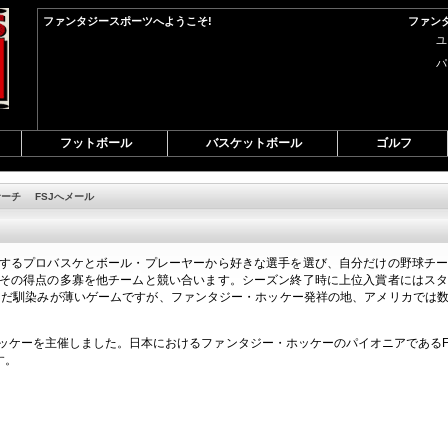
ファンタジースポーツへようこそ!
ファン
ユ
パ
フットボール
バスケットボール
ゴルフ
サーチ
FSJへメール
するプロバスケとボール・プレーヤーから好きな選手を選び、自分だけの野球チ
その得点の多寡を他チームと競い合います。シーズン終了時に上位入賞者にはス
まだ馴染みが薄いゲームですが、ファンタジー・ホッケー発祥の地、アメリカでは
ッケー
を主催しました。日本におけるファンタジー・ホッケーのパイオニアであるF
す。