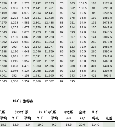
7.456
1,111
4.273
2,292
12.323
75
363
101.5
104
2174.0
7.265
1,336
4.771
2,141
11.961
92
362
100.5
91
2225.0
7.409
900
4.072
2,314
12.441
92
374
99.5
85
2235.5
7.309
1,224
4.435
2,331
11.426
93
375
95.5
192
1853.5
7.275
1,223
4.581
2,301
12.438
83
311
94.0
131
2073.5
7.261
1,252
4.672
2,350
11.929
80
314
91.0
135
2041.0
7.643
994
4.074
2,223
11.518
87
393
89.0
167
1945.5
7.375
1,105
4.063
2,298
12.223
75
357
83.5
144
2007.5
7.302
1,278
4.548
2,101
11.803
83
317
82.5
240
1678.0
7.169
993
4.336
2,343
12.077
65
323
72.0
237
1687.0
7.288
1,170
4.643
2,046
11.759
89
305
66.5
260
1595.0
7.369
1,031
4.124
2,091
11.814
76
316
65.0
272
1541.0
7.026
1,215
5.352
2,002
11.572
89
311
63.0
291
1465.0
7.530
1,003
4.478
1,953
12.056
66
288
62.0
301
1434.5
6.871
1,046
4.134
2,058
11.308
93
333
55.5
348
1204.0
6.901
652
4.153
1,781
11.795
69
243
24.0
421
469.5
7.643
1,336
5.352
2,466
12.582
97
395
ｶﾃｺﾞﾘｰ別得点
ｸﾞ系
ﾗｯｼﾝｸﾞ系
ﾚｼｰﾋﾞﾝｸﾞ系
ｷｯｸ系
全体
ﾘｰｸﾞ
平均
ﾔｰﾄﾞ
平均
ﾔｰﾄﾞ
平均
ｽｺｱ
ｽｺｱ
得点
点差
18.5
12.0
1.0
19.0
9.0
18.5
20.0
114.0
-----