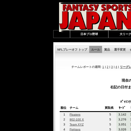
日本プロ野球
大リー
NFLプレーオフ トップ
ルール
賞品
選手変更
チームレポートの週間:
1
|
2
|
3
|
4
|
リーグ
現在の
右記の日付までの
ﾊﾟｯｼﾝ
ﾔｰﾄﾞ
順位
チーム
買取残
1
Floaters
5
3,142
2
902-100 X
5
3,276
3
Team XYZ
5
3,051
4
Fighters
5
3,026