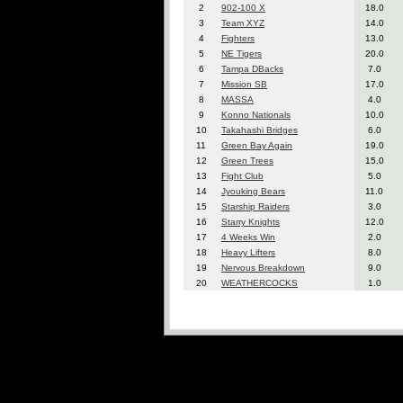
2
902-100 X
18.0
3
Team XYZ
14.0
4
Fighters
13.0
5
NE Tigers
20.0
6
Tampa DBacks
7.0
7
Mission SB
17.0
8
MASSA
4.0
9
Konno Nationals
10.0
10
Takahashi Bridges
6.0
11
Green Bay Again
19.0
12
Green Trees
15.0
13
Fight Club
5.0
14
Jyouking Bears
11.0
15
Starship Raiders
3.0
16
Starry Knights
12.0
17
4 Weeks Win
2.0
18
Heavy Lifters
8.0
19
Nervous Breakdown
9.0
20
WEATHERCOCKS
1.0