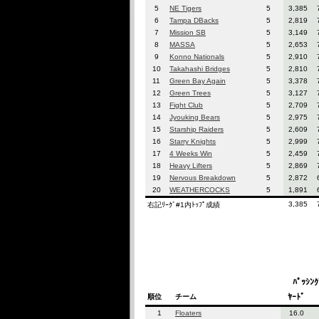
5
NE Tigers
5
3,385
6
Tampa DBacks
5
2,819
7
Mission SB
5
3,149
8
MASSA
5
2,653
9
Konno Nationals
5
2,910
10
Takahashi Bridges
5
2,810
11
Green Bay Again
5
3,378
12
Green Trees
5
3,127
13
Fight Club
5
2,709
14
Jyouking Bears
5
2,975
15
Starship Raiders
5
2,609
16
Starry Knights
5
2,999
17
4 Weeks Win
5
2,459
18
Heavy Lifters
5
2,869
19
Nervous Breakdown
5
2,872
20
WEATHERCOCKS
5
1,891
3,385
右記ﾘｰｸﾞ#1内ﾄｯﾌﾟ成績
ﾊﾟｯｼﾝ
ﾔｰﾄﾞ
順位
チーム
1
Floaters
16.0