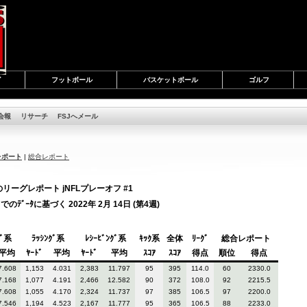
グ
フットボール
バスケットボール
ゴルフ
会報
リサーチ
FSJへメール
レポート
|
総合レポート
リーグレポート jNFLプレーオフ #1
ﾃﾞｰﾀに基づく 2022年 2月 14日 (第4週)
ｸﾞ系
ﾗｯｼﾝｸﾞ系
ﾚｼｰﾋﾞﾝｸﾞ系
ｷｯｸ系
全体
ﾘｰｸﾞ
総合レポート
平均
ﾔｰﾄﾞ
平均
ﾔｰﾄﾞ
平均
ｽｺｱ
ｽｺｱ
得点
順位
得点
7.608
1,153
4.031
2,383
11.797
95
395
114.0
60
2330.0
7.168
1,077
4.191
2,466
12.582
90
372
108.0
92
2215.5
7.608
1,055
4.170
2,324
11.737
97
385
106.5
97
2200.0
7.546
1,194
4.523
2,167
11.777
95
365
106.5
88
2233.0