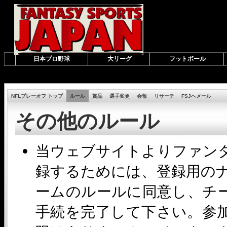
日本プロ野球
大リーグ
フットボール
NFLプレーオフ トップ
ルール
賞品
選手変更
会報
リサーチ
FSJへメール
その他のルール
当ウェブサイトよりファン
録するためには、登録用の
ームのルールに同意し、チ
手続を完了して下さい。参