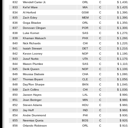
832
Wendell Carter Jr.
ORL
C
$ 1,430
833
Kel'el Ware
MIA
C
$ 1,420
834
Al Horford
GSW
C
$ 1,390
835
Zach Edey
MEM
C
$ 1,390
836
Goga Bitadze
ORL
C
$ 1,350
837
Donovan Clingan
POR
C
$ 1,300
838
Luke Kornet
SAS
C
$ 1,270
839
Khaman Maluach
PHX
C
$ 1,260
840
Nick Richards
CHI
C
$ 1,220
841
Isaiah Stewart
DET
C
$ 1,210
842
Kevon Looney
NOP
C
$ 1,190
843
Jusuf Nurkic
UTA
C
$ 1,170
844
Mason Plumlee
SAS
C
$ 1,110
845
Derik Queen
NOP
C
$ 1,100
846
Moussa Diabate
CHA
C
$ 1,080
847
Thomas Bryant
CLE
C
$ 1,050
848
Day'Ron Sharpe
BKN
C
$ 1,040
849
Zach Collins
CHI
C
$ 1,030
850
Jaxson Hayes
LAL
C
$ 990
851
Joan Beringer
MIN
C
$ 980
852
Steven Adams
HOU
C
$ 960
853
Jay Huff
IND
C
$ 960
854
Andre Drummond
PHI
C
$ 930
855
Neemias Queta
BOS
C
$ 920
856
Orlando Robinson
ORL
C
$ 910