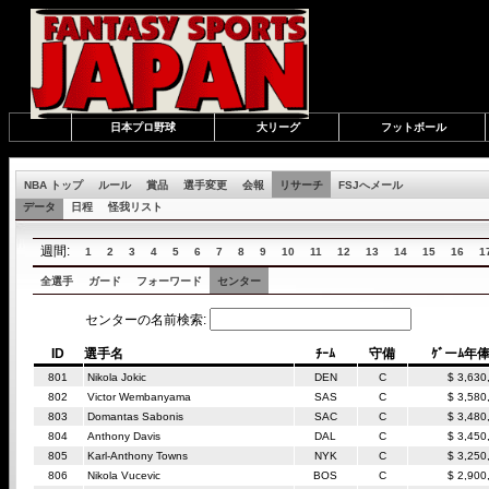
日本プロ野球
大リーグ
フットボール
NBA トップ
ルール
賞品
選手変更
会報
リサーチ
FSJへメール
データ
日程
怪我リスト
週間:
1
2
3
4
5
6
7
8
9
10
11
12
13
14
15
16
1
全選手
ガード
フォーワード
センター
センターの名前検索:
ID
選手名
ﾁｰﾑ
守備
ｹﾞーﾑ年
801
Nikola Jokic
DEN
C
$ 3,630
802
Victor Wembanyama
SAS
C
$ 3,580
803
Domantas Sabonis
SAC
C
$ 3,480
804
Anthony Davis
DAL
C
$ 3,450
805
Karl-Anthony Towns
NYK
C
$ 3,250
806
Nikola Vucevic
BOS
C
$ 2,900