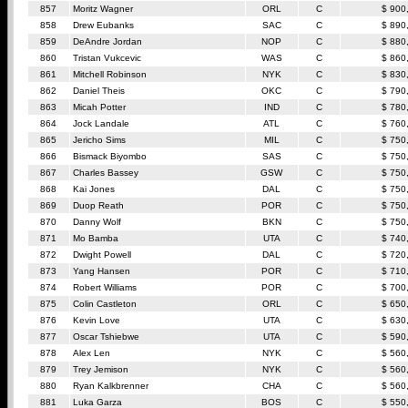
857
Moritz Wagner
ORL
C
$ 900
858
Drew Eubanks
SAC
C
$ 890
859
DeAndre Jordan
NOP
C
$ 880
860
Tristan Vukcevic
WAS
C
$ 860
861
Mitchell Robinson
NYK
C
$ 830
862
Daniel Theis
OKC
C
$ 790
863
Micah Potter
IND
C
$ 780
864
Jock Landale
ATL
C
$ 760
865
Jericho Sims
MIL
C
$ 750
866
Bismack Biyombo
SAS
C
$ 750
867
Charles Bassey
GSW
C
$ 750
868
Kai Jones
DAL
C
$ 750
869
Duop Reath
POR
C
$ 750
870
Danny Wolf
BKN
C
$ 750
871
Mo Bamba
UTA
C
$ 740
872
Dwight Powell
DAL
C
$ 720
873
Yang Hansen
POR
C
$ 710
874
Robert Williams
POR
C
$ 700
875
Colin Castleton
ORL
C
$ 650
876
Kevin Love
UTA
C
$ 630
877
Oscar Tshiebwe
UTA
C
$ 590
878
Alex Len
NYK
C
$ 560
879
Trey Jemison
NYK
C
$ 560
880
Ryan Kalkbrenner
CHA
C
$ 560
881
Luka Garza
BOS
C
$ 550