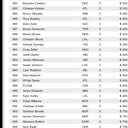
882
Branden Carlson
OKC
C
$ 550
883
Christian Koloko
ATL
C
$ 520
884
Rocco Zikarsky
MIN
C
$ 460
885
Tony Bradley
ATL
C
$ 450
886
Dario Saric
SAC
C
$ 430
887
Bruno Fernando
TOR
C
$ 420
888
Moses Brown
DEN
C
$ 410
889
Christian Wood
LAL
C
$ 400
890
Adama Sanogo
CHI
C
$ 400
891
Cody Zeller
HOU
C
$ 400
892
Jahlil Okafor
IND
C
$ 400
893
James Wiseman
IND
C
$ 400
894
Isaiah Jackson
LAC
C
$ 400
895
Liam Robbins
MIL
C
$ 400
896
Ariel Hukporti
NYK
C
$ 400
897
N'Faly Dante
ATL
C
$ 400
898
PJ Hall
CHA
C
$ 400
899
Jesse Edwards
MIN
C
$ 400
900
Kylor Kelley
LAL
C
$ 400
901
Amari Williams
BOS
C
$ 400
902
Vladislav Goldin
MIA
C
$ 400
903
Garrison Brooks
NOP
C
$ 750
904
Hunter Dickinson
NOP
C
$ 750
905
Marques Bolden
GSW
C
$ 750
906
Ibou Badji
CHA
C
$ 750