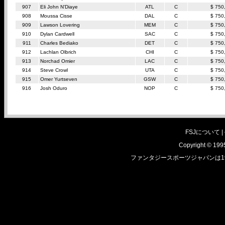
907
Eli John N'Diaye
ATL
C
$ 750
908
Moussa Cisse
DAL
C
$ 750
909
Lawson Lovering
MEM
C
$ 750
910
Dylan Cardwell
SAC
C
$ 750
911
Charles Bediako
DET
C
$ 750
912
Lachlan Olbrich
CHI
C
$ 750
913
Norchad Omier
LAC
C
$ 750
914
Steve Crowl
UTA
C
$ 750
915
Omer Yurtseven
GSW
C
$ 750
916
Josh Oduro
NOP
C
$ 750
FSJについて |
Copyright © 1995
ファンタジースポーツジャパンは1