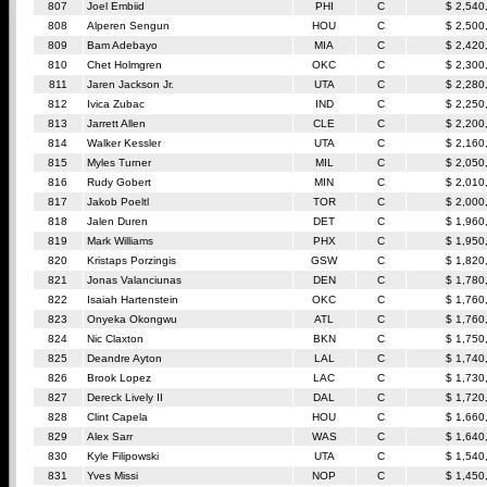
807
Joel Embiid
PHI
C
$ 2,540
808
Alperen Sengun
HOU
C
$ 2,500
809
Bam Adebayo
MIA
C
$ 2,420
810
Chet Holmgren
OKC
C
$ 2,300
811
Jaren Jackson Jr.
UTA
C
$ 2,280
812
Ivica Zubac
IND
C
$ 2,250
813
Jarrett Allen
CLE
C
$ 2,200
814
Walker Kessler
UTA
C
$ 2,160
815
Myles Turner
MIL
C
$ 2,050
816
Rudy Gobert
MIN
C
$ 2,010
817
Jakob Poeltl
TOR
C
$ 2,000
818
Jalen Duren
DET
C
$ 1,960
819
Mark Williams
PHX
C
$ 1,950
820
Kristaps Porzingis
GSW
C
$ 1,820
821
Jonas Valanciunas
DEN
C
$ 1,780
822
Isaiah Hartenstein
OKC
C
$ 1,760
823
Onyeka Okongwu
ATL
C
$ 1,760
824
Nic Claxton
BKN
C
$ 1,750
825
Deandre Ayton
LAL
C
$ 1,740
826
Brook Lopez
LAC
C
$ 1,730
827
Dereck Lively II
DAL
C
$ 1,720
828
Clint Capela
HOU
C
$ 1,660
829
Alex Sarr
WAS
C
$ 1,640
830
Kyle Filipowski
UTA
C
$ 1,540
831
Yves Missi
NOP
C
$ 1,450