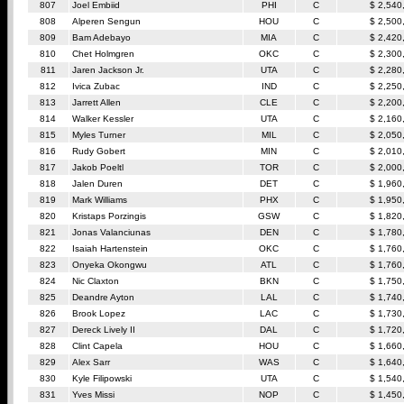
807
Joel Embiid
PHI
C
$ 2,540
808
Alperen Sengun
HOU
C
$ 2,500
809
Bam Adebayo
MIA
C
$ 2,420
810
Chet Holmgren
OKC
C
$ 2,300
811
Jaren Jackson Jr.
UTA
C
$ 2,280
812
Ivica Zubac
IND
C
$ 2,250
813
Jarrett Allen
CLE
C
$ 2,200
814
Walker Kessler
UTA
C
$ 2,160
815
Myles Turner
MIL
C
$ 2,050
816
Rudy Gobert
MIN
C
$ 2,010
817
Jakob Poeltl
TOR
C
$ 2,000
818
Jalen Duren
DET
C
$ 1,960
819
Mark Williams
PHX
C
$ 1,950
820
Kristaps Porzingis
GSW
C
$ 1,820
821
Jonas Valanciunas
DEN
C
$ 1,780
822
Isaiah Hartenstein
OKC
C
$ 1,760
823
Onyeka Okongwu
ATL
C
$ 1,760
824
Nic Claxton
BKN
C
$ 1,750
825
Deandre Ayton
LAL
C
$ 1,740
826
Brook Lopez
LAC
C
$ 1,730
827
Dereck Lively II
DAL
C
$ 1,720
828
Clint Capela
HOU
C
$ 1,660
829
Alex Sarr
WAS
C
$ 1,640
830
Kyle Filipowski
UTA
C
$ 1,540
831
Yves Missi
NOP
C
$ 1,450