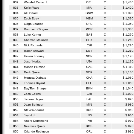
832
Wendell Carter Jr.
ORL
C
$ 1,430
833
Kel'el Ware
MIA
C
$ 1,420
834
Al Horford
GSW
C
$ 1,390
835
Zach Edey
MEM
C
$ 1,390
836
Goga Bitadze
ORL
C
$ 1,350
837
Donovan Clingan
POR
C
$ 1,300
838
Luke Kornet
SAS
C
$ 1,270
839
Khaman Maluach
PHX
C
$ 1,260
840
Nick Richards
CHI
C
$ 1,220
841
Isaiah Stewart
DET
C
$ 1,210
842
Kevon Looney
NOP
C
$ 1,190
843
Jusuf Nurkic
UTA
C
$ 1,170
844
Mason Plumlee
SAS
C
$ 1,110
845
Derik Queen
NOP
C
$ 1,100
846
Moussa Diabate
CHA
C
$ 1,080
847
Thomas Bryant
CLE
C
$ 1,050
848
Day'Ron Sharpe
BKN
C
$ 1,040
849
Zach Collins
CHI
C
$ 1,030
850
Jaxson Hayes
LAL
C
$ 990
851
Joan Beringer
MIN
C
$ 980
852
Steven Adams
HOU
C
$ 960
853
Jay Huff
IND
C
$ 960
854
Andre Drummond
PHI
C
$ 930
855
Neemias Queta
BOS
C
$ 920
856
Orlando Robinson
ORL
C
$ 910