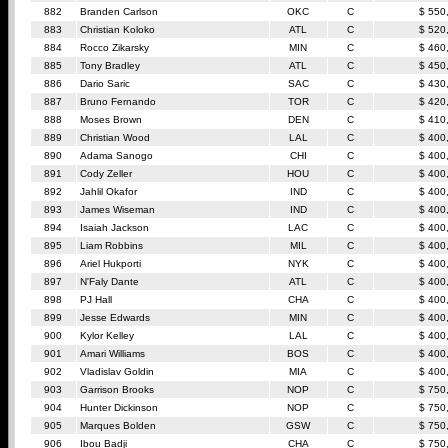
882
Branden Carlson
OKC
C
$ 550
883
Christian Koloko
ATL
C
$ 520
884
Rocco Zikarsky
MIN
C
$ 460
885
Tony Bradley
ATL
C
$ 450
886
Dario Saric
SAC
C
$ 430
887
Bruno Fernando
TOR
C
$ 420
888
Moses Brown
DEN
C
$ 410
889
Christian Wood
LAL
C
$ 400
890
Adama Sanogo
CHI
C
$ 400
891
Cody Zeller
HOU
C
$ 400
892
Jahlil Okafor
IND
C
$ 400
893
James Wiseman
IND
C
$ 400
894
Isaiah Jackson
LAC
C
$ 400
895
Liam Robbins
MIL
C
$ 400
896
Ariel Hukporti
NYK
C
$ 400
897
N'Faly Dante
ATL
C
$ 400
898
PJ Hall
CHA
C
$ 400
899
Jesse Edwards
MIN
C
$ 400
900
Kylor Kelley
LAL
C
$ 400
901
Amari Williams
BOS
C
$ 400
902
Vladislav Goldin
MIA
C
$ 400
903
Garrison Brooks
NOP
C
$ 750
904
Hunter Dickinson
NOP
C
$ 750
905
Marques Bolden
GSW
C
$ 750
906
Ibou Badji
CHA
C
$ 750