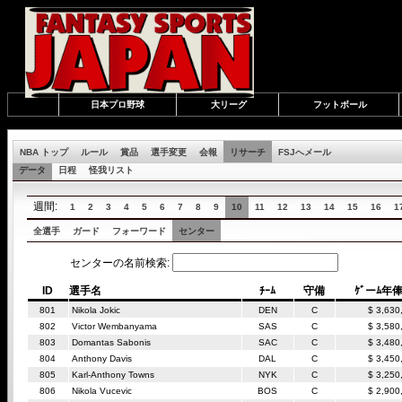
日本プロ野球
大リーグ
フットボール
NBA トップ
ルール
賞品
選手変更
会報
リサーチ
FSJへメール
データ
日程
怪我リスト
週間:
1
2
3
4
5
6
7
8
9
10
11
12
13
14
15
16
1
全選手
ガード
フォーワード
センター
センターの名前検索:
ID
選手名
ﾁｰﾑ
守備
ｹﾞーﾑ年
801
Nikola Jokic
DEN
C
$ 3,630
802
Victor Wembanyama
SAS
C
$ 3,580
803
Domantas Sabonis
SAC
C
$ 3,480
804
Anthony Davis
DAL
C
$ 3,450
805
Karl-Anthony Towns
NYK
C
$ 3,250
806
Nikola Vucevic
BOS
C
$ 2,900