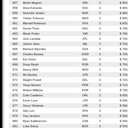
857
Moritz Wagner
ORL
C
$ 900
858
Drew Eubanks
SAC
C
$ 890
859
DeAndre Jordan
NOP
C
$ 880
860
Tristan Vukcevic
WAS
C
$ 860
861
Mitchell Robinson
NYK
C
$ 830
862
Daniel Theis
OKC
C
$ 790
863
Micah Potter
IND
C
$ 780
864
Jock Landale
ATL
C
$ 760
865
Jericho Sims
MIL
C
$ 750
866
Bismack Biyombo
SAS
C
$ 750
867
Charles Bassey
GSW
C
$ 750
868
Kai Jones
DAL
C
$ 750
869
Duop Reath
POR
C
$ 750
870
Danny Wolf
BKN
C
$ 750
871
Mo Bamba
UTA
C
$ 740
872
Dwight Powell
DAL
C
$ 720
873
Yang Hansen
POR
C
$ 710
874
Robert Williams
POR
C
$ 700
875
Colin Castleton
ORL
C
$ 650
876
Kevin Love
UTA
C
$ 630
877
Oscar Tshiebwe
UTA
C
$ 590
878
Alex Len
NYK
C
$ 560
879
Trey Jemison
NYK
C
$ 560
880
Ryan Kalkbrenner
CHA
C
$ 560
881
Luka Garza
BOS
C
$ 550