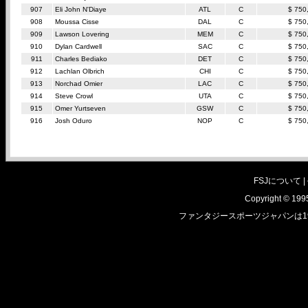
907
Eli John N'Diaye
ATL
C
$ 750
908
Moussa Cisse
DAL
C
$ 750
909
Lawson Lovering
MEM
C
$ 750
910
Dylan Cardwell
SAC
C
$ 750
911
Charles Bediako
DET
C
$ 750
912
Lachlan Olbrich
CHI
C
$ 750
913
Norchad Omier
LAC
C
$ 750
914
Steve Crowl
UTA
C
$ 750
915
Omer Yurtseven
GSW
C
$ 750
916
Josh Oduro
NOP
C
$ 750
FSJについて |
Copyright © 1995
ファンタジースポーツジャパンは1